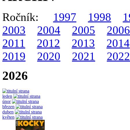
Ročník:
1997
1998
1
2003
2004
2005
2006
2011
2012
2013
2014
2019
2020
2021
2022
2026
leden
únor
březen
duben
květen