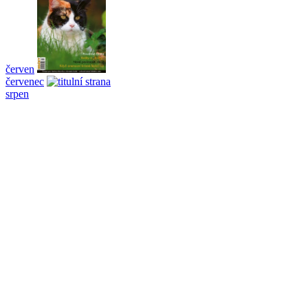
červen
červenec
srpen