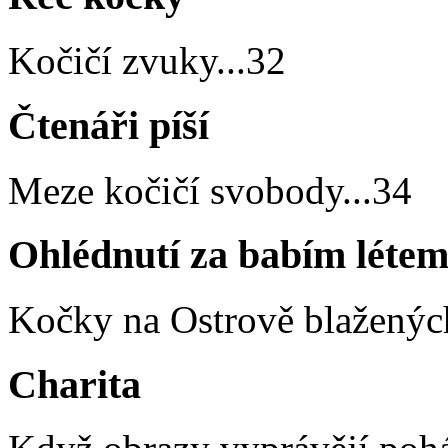
Kočičí zvuky
...
32
Čtenáři píší
Meze kočičí svobody
...
34
Ohlédnutí za babím léte
Kočky na Ostrově blaženýc
Charita