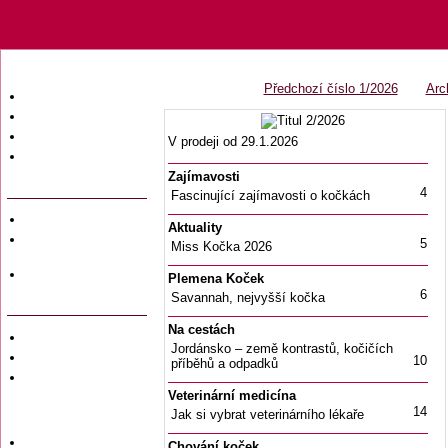
Předchozí číslo 1/2026
Arc
Úvodní strana
Obsah časopisu
Archiv obsahů
V prodeji od 29.1.2026
Ochrana osobních
údajů (GDPR)
Zajímavosti
4
Fascinující zajímavosti o kočkách
Redakce
Aktuality
Předplatné
5
Miss Kočka 2026
časopisů
Hromadné
Plemena Koček
objednávky
6
Savannah, nejvyšší kočka
Na cestách
Soukromé inzeráty
Jordánsko – země kontrastů, kočičích
Private adversiting
10
příběhů a odpadků
Zadání
soukromého
Veterinární medicína
inzerátu do
14
Jak si vybrat veterinárního lékaře
časopisu
Uzávěrky inzerce
Chování koček