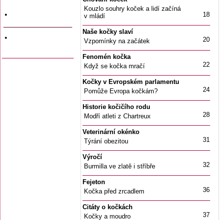
a data vyjití
Kouzlo souhry koček a lidí začíná
Firemní inzerce
18
v mládí
Naše kočky slaví
Odkazy na jiné
20
Vzpomínky na začátek
stránky
Fenomén kočka
22
Když se kočka mračí
Kočky v Evropském parlamentu
24
Pomůže Evropa kočkám?
Historie kočičího rodu
28
Modří atleti z Chartreux
Veterinární okénko
31
Týrání obezitou
Výročí
32
Burmilla ve zlatě i stříbře
Fejeton
36
Kočka před zrcadlem
Citáty o kočkách
37
Kočky a moudro