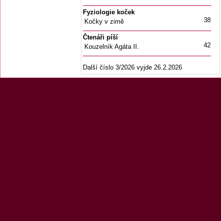
Fyziologie koček
38
Kočky v zimě
Čtenáři píší
42
Kouzelník Agáta II.
Další číslo 3/2026 vyjde 26.2.2026