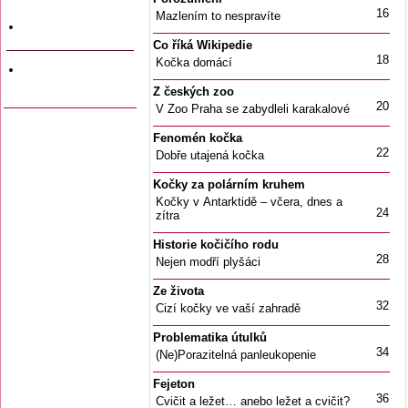
a data vyjití
16
Mazlením to nespravíte
Firemní inzerce
Co říká Wikipedie
18
Kočka domácí
Odkazy na jiné
stránky
Z českých zoo
20
V Zoo Praha se zabydleli karakalové
Fenomén kočka
22
Dobře utajená kočka
Kočky za polárním kruhem
Kočky v Antarktidě – včera, dnes a
24
zítra
Historie kočičího rodu
28
Nejen modří plyšáci
Ze života
32
Cizí kočky ve vaší zahradě
Problematika útulků
34
(Ne)Porazitelná panleukopenie
Fejeton
36
Cvičit a ležet… anebo ležet a cvičit?