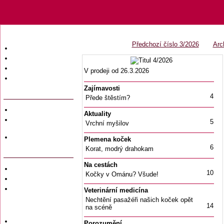
Předchozí číslo 3/2026
Arc
Úvodní strana
Obsah časopisu
Archiv obsahů
V prodeji od 26.3.2026
Ochrana osobních
údajů (GDPR)
Zajímavosti
4
Přede štěstím?
Redakce
Aktuality
Předplatné
5
Vrchní myšilov
časopisů
Hromadné
Plemena koček
objednávky
6
Korat, modrý drahokam
Na cestách
Soukromé inzeráty
10
Kočky v Ománu? Všude!
Private adversiting
Zadání
Veterinární medicína
soukromého
Nechtění pasažéři našich koček opět
inzerátu do
14
na scéně
časopisu
Uzávěrky inzerce
Porozumění