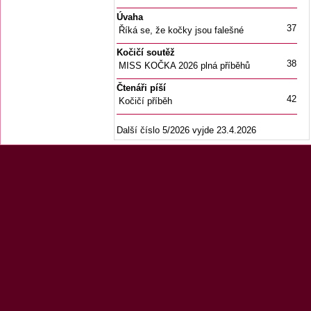
Úvaha
37
Říká se, že kočky jsou falešné
Kočičí soutěž
38
MISS KOČKA 2026 plná příběhů
Čtenáři píší
42
Kočičí příběh
Další číslo 5/2026 vyjde 23.4.2026