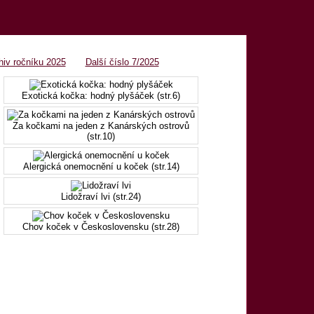
OBSAH 6/2025
hiv ročníku 2025
Další číslo 7/2025
Exotická kočka: hodný plyšáček (str.6)
Za kočkami na jeden z Kanárských ostrovů
(str.10)
Alergická onemocnění u koček (str.14)
Lidožraví lvi (str.24)
Chov koček v Československu (str.28)