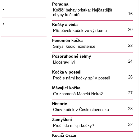
a data vyjití
Poradna
Firemní inzerce
Kočičí behavioristka: Nejčastější
16
chyby kočkařů
Odkazy na jiné
Kočky a věda
stránky
20
Příspěvek koček ve výzkumu
Fenomén kočka
22
Smysl kočičí existence
Pozoruhodné šelmy
24
Lidožraví lvi
Kočka v posteli
26
Proč s námi kočky spí v posteli
Mávající kočka
27
Co znamená Maneki Neko?
Historie
28
Chov koček v Československu
Zamyšlení
32
Proč lidé milují kočky?
Kočičí Oscar