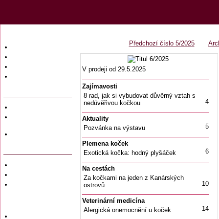
Předchozí číslo 5/2025
Arc
Úvodní strana
Obsah časopisu
Archiv obsahů
V prodeji od 29.5.2025
Ochrana osobních
údajů (GDPR)
Zajímavosti
8 rad, jak si vybudovat důvěrný vztah s
4
nedůvěřivou kočkou
Redakce
Předplatné
Aktuality
časopisů
5
Pozvánka na výstavu
Hromadné
objednávky
Plemena koček
6
Exotická kočka: hodný plyšáček
Soukromé inzeráty
Na cestách
Private adversiting
Za kočkami na jeden z Kanárských
10
Zadání
ostrovů
soukromého
inzerátu do
Veterinární medicína
časopisu
14
Alergická onemocnění u koček
Uzávěrky inzerce