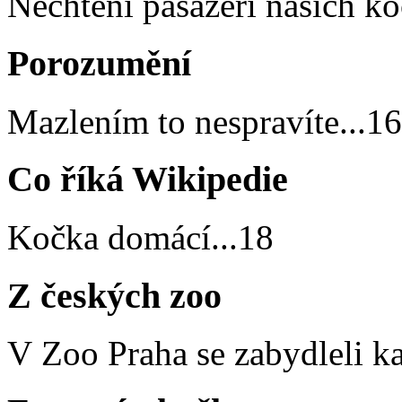
Nechtění pasažéři našich ko
Porozumění
Mazlením to nespravíte
...
16
Co říká Wikipedie
Kočka domácí
...
18
Z českých zoo
V Zoo Praha se zabydleli k