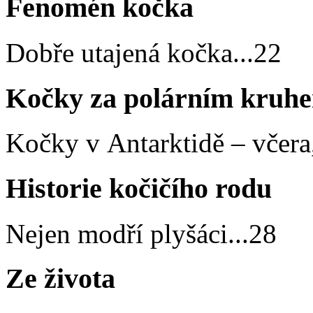
Fenomén kočka
Dobře utajená kočka
...
22
Kočky za polárním kruh
Kočky v Antarktidě – včera,
Historie kočičího rodu
Nejen modří plyšáci
...
28
Ze života