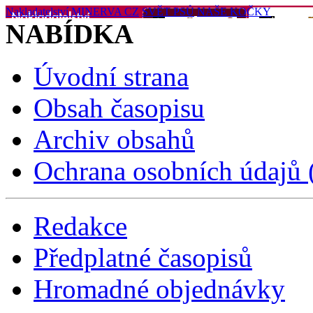
Nakladatelství MINERVA CZ
SVĚT PSŮ
NAŠE KOČKY
NABÍDKA
Úvodní strana
Obsah časopisu
Archiv obsahů
Ochrana osobních údajů
Redakce
Předplatné časopisů
Hromadné objednávky