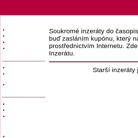
Úvodní strana
Soukromé inzeráty do časop
Obsah časopisu
buď zasláním kupónu, který n
Archiv obsahů
prostřednictvím Internetu. Zd
Ochrana osobních
Inzerátu.
údajů (GDPR)
Redakce
Starší inzeráty
Předplatné
časopisů
Hromadné
objednávky
Soukromé inzeráty
Private adversiting
Zadání
soukromého
inzerátu do
časopisu
Uzávěrky inzerce