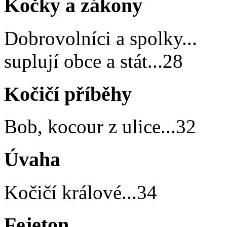
Kočky a zákony
Dobrovolníci a spolky
...
suplují obce a stát
...
28
Kočičí příběhy
Bob, kocour z ulice
...
32
Úvaha
Kočičí králové
...
34
Fejeton