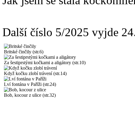
Jak jsem se stala kočkomil
Další číslo 5/2025 vyjde 2
Britské činčily (str.6)
Za šestiprstými kočkami a aligátory (str.10)
Když kočku zlobí trávení (str.14)
Lví fontána v Paříži (str.24)
Bob, kocour z ulice (str.32)