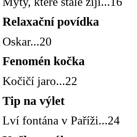
Mýty, které stále žijí
...
16
Relaxační povídka
Oskar
...
20
Fenomén kočka
Kočičí jaro
...
22
Tip na výlet
Lví fontána v Paříži
...
24