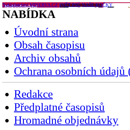
Nakladatelství MINERVA CZ
SVĚT PSŮ
NAŠE KOČKY
NABÍDKA
Úvodní strana
Obsah časopisu
Archiv obsahů
Ochrana osobních údajů
Redakce
Předplatné časopisů
Hromadné objednávky