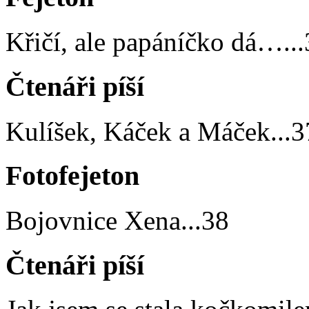
Křičí, ale papáníčko dá…
...
Čtenáři píší
Kulíšek, Káček a Máček
...
3
Fotofejeton
Bojovnice Xena
...
38
Čtenáři píší