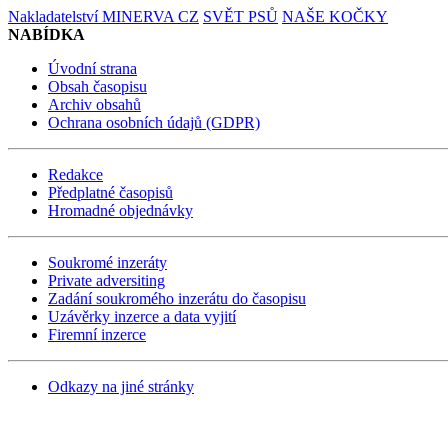
Nakladatelství MINERVA CZ
SVĚT PSŮ
NAŠE KOČKY
NABÍDKA
Úvodní strana
Obsah časopisu
Archiv obsahů
Ochrana osobních údajů (GDPR)
Redakce
Předplatné časopisů
Hromadné objednávky
Soukromé inzeráty
Private adversiting
Zadání soukromého inzerátu do časopisu
Uzávěrky inzerce a data vyjití
Firemní inzerce
Odkazy na jiné stránky