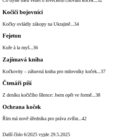
Co byste měli vědět o loveckém chování koček
...
32
Kočičí bojovníci
Kočky ovládly zákopy na Ukrajině
...
34
Fejeton
Kuře à la myš
...
36
Zajímavá kniha
Kočkovity – zábavná kniha pro milovníky koček
...
37
Čtenáři píší
Z deníku kočičího šílence: Jsem opět ve formě
...
38
Ochrana koček
Řím má nově úředníka pro práva zvířat
...
42
Další číslo 6/2025 vyjde 29.5.2025