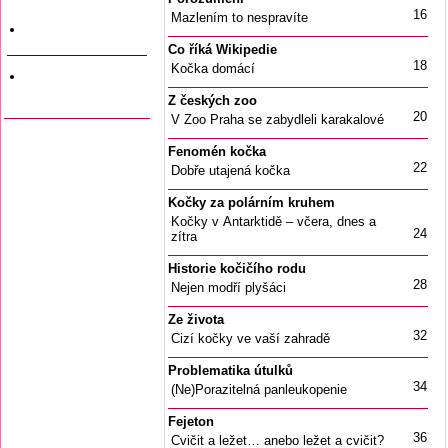
a data vyjití
16
Mazlením to nespravíte
Firemní inzerce
Co říká Wikipedie
18
Kočka domácí
Odkazy na jiné
stránky
Z českých zoo
20
V Zoo Praha se zabydleli karakalové
Fenomén kočka
22
Dobře utajená kočka
Kočky za polárním kruhem
Kočky v Antarktidě – včera, dnes a
24
zítra
Historie kočičího rodu
28
Nejen modří plyšáci
Ze života
32
Cizí kočky ve vaší zahradě
Problematika útulků
34
(Ne)Porazitelná panleukopenie
Fejeton
36
Cvičit a ležet… anebo ležet a cvičit?