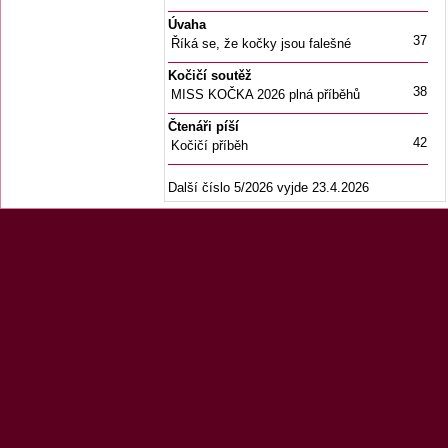
Úvaha
37
Říká se, že kočky jsou falešné
Kočičí soutěž
38
MISS KOČKA 2026 plná příběhů
Čtenáři píší
42
Kočičí příběh
Další číslo 5/2026 vyjde 23.4.2026