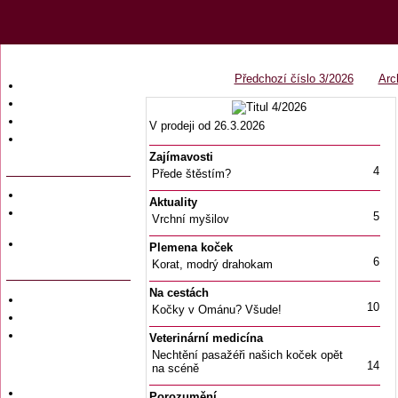
Předchozí číslo 3/2026
Arc
Úvodní strana
Obsah časopisu
Archiv obsahů
V prodeji od 26.3.2026
Ochrana osobních
údajů (GDPR)
Zajímavosti
4
Přede štěstím?
Redakce
Aktuality
Předplatné
5
Vrchní myšilov
časopisů
Hromadné
Plemena koček
objednávky
6
Korat, modrý drahokam
Na cestách
Soukromé inzeráty
10
Kočky v Ománu? Všude!
Private adversiting
Zadání
Veterinární medicína
soukromého
Nechtění pasažéři našich koček opět
inzerátu do
14
na scéně
časopisu
Uzávěrky inzerce
Porozumění