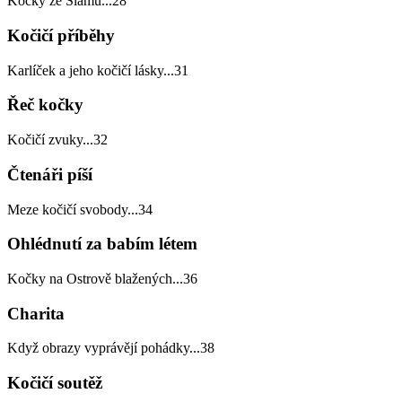
Kočky ze Siamu
...
28
Kočičí příběhy
Karlíček a jeho kočičí lásky
...
31
Řeč kočky
Kočičí zvuky
...
32
Čtenáři píší
Meze kočičí svobody
...
34
Ohlédnutí za babím létem
Kočky na Ostrově blažených
...
36
Charita
Když obrazy vyprávějí pohádky
...
38
Kočičí soutěž