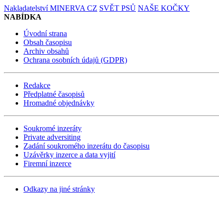
Nakladatelství MINERVA CZ
SVĚT PSŮ
NAŠE KOČKY
NABÍDKA
Úvodní strana
Obsah časopisu
Archiv obsahů
Ochrana osobních údajů (GDPR)
Redakce
Předplatné časopisů
Hromadné objednávky
Soukromé inzeráty
Private adversiting
Zadání soukromého inzerátu do časopisu
Uzávěrky inzerce a data vyjití
Firemní inzerce
Odkazy na jiné stránky