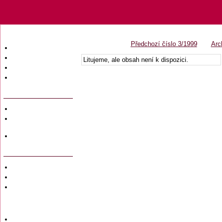
Předchozí číslo 3/1999
Arc
Úvodní strana
Obsah časopisu
Litujeme, ale obsah není k dispozici.
Archiv obsahů
Ochrana osobních
údajů (GDPR)
Redakce
Předplatné
časopisů
Hromadné
objednávky
Soukromé inzeráty
Private adversiting
Zadání
soukromého
inzerátu do
časopisu
Uzávěrky inzerce