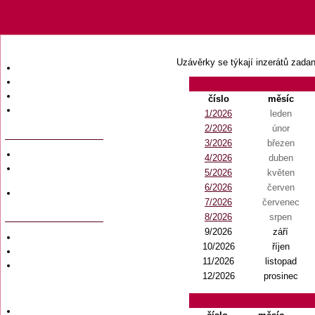
Uzávěrky se týkají inzerátů zada
Úvodní strana
Obsah časopisu
Archiv obsahů
číslo
měsíc
Ochrana osobních
1/2026
leden
údajů (GDPR)
2/2026
únor
3/2026
březen
Redakce
4/2026
duben
Předplatné
5/2026
květen
časopisů
6/2026
červen
Hromadné
7/2026
červenec
objednávky
8/2026
srpen
9/2026
září
Soukromé inzeráty
10/2026
říjen
Private adversiting
11/2026
listopad
Zadání
soukromého
12/2026
prosinec
inzerátu do
časopisu
Uzávěrky inzerce