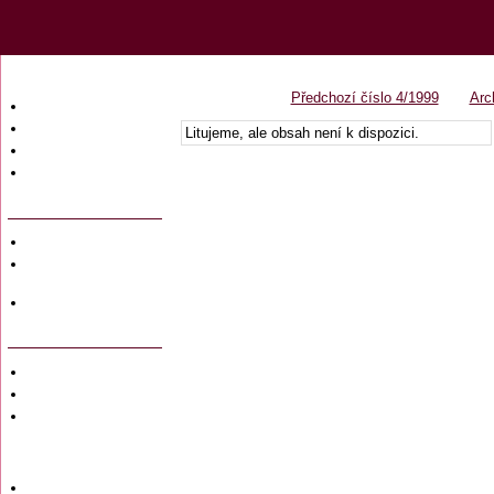
Předchozí číslo 4/1999
Arc
Úvodní strana
Obsah časopisu
Litujeme, ale obsah není k dispozici.
Archiv obsahů
Ochrana osobních
údajů (GDPR)
Redakce
Předplatné
časopisů
Hromadné
objednávky
Soukromé inzeráty
Private adversiting
Zadání
soukromého
inzerátu do
časopisu
Uzávěrky inzerce