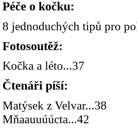
Péče o kočku:
8 jednoduchých tipů pro po
Fotosoutěž:
Kočka a léto
...
37
Čtenáři píší:
Matýsek z Velvar
...
38
Mňaauuúúcta
...
42