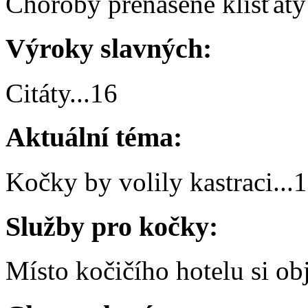
Choroby přenášené klíšťaty
Výroky slavných:
Citáty
...
16
Aktuální téma:
Kočky by volily kastraci
...
1
Služby pro kočky:
Místo kočičího hotelu si obj