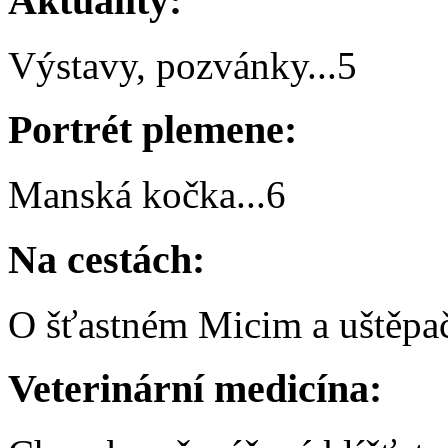
Aktuality:
Výstavy, pozvánky
...
5
Portrét plemene:
Manská kočka
...
6
Na cestách:
O šťastném Micim a uštěp
Veterinární medicína: